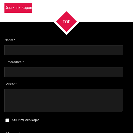
Deurklink kopen
TOP
Naam *
E-mailadres *
Bericht *
Stuur mij een kopie